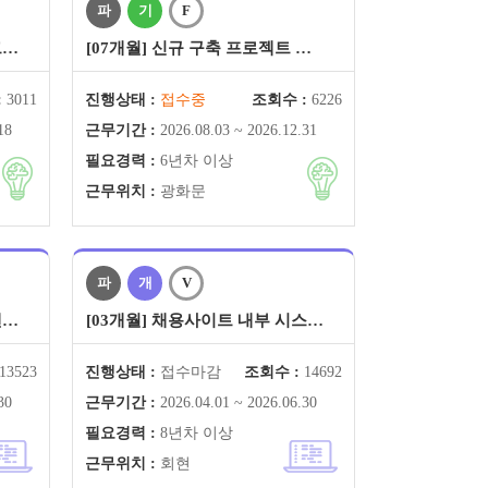
파
기
F
그…
[07개월] 신규 구축 프로젝트 …
:
3011
진행상태 :
접수중
조회수 :
6226
18
근무기간 :
2026.08.03 ~ 2026.12.31
필요경력 :
6년차 이상
근무위치 :
광화문
파
개
V
엔…
[03개월] 채용사이트 내부 시스…
13523
진행상태 :
접수마감
조회수 :
14692
30
근무기간 :
2026.04.01 ~ 2026.06.30
필요경력 :
8년차 이상
근무위치 :
회현