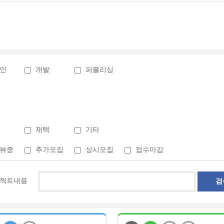
인
개발
퍼블리싱
재택
기타
뷰중
추가모집
상시모집
접수마감
젝트내용
검