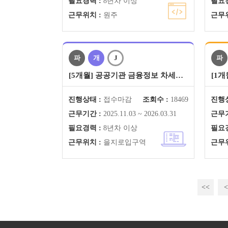
필요경력 :
8년차 이상
필요경
근무위치 :
원주
근무위
파
개
J
파
[5개월] 공공기관 금융정보 차세…
[1
진행상태 :
접수마감
조회수 :
18469
진행상
근무기간 :
2025.11.03 ~ 2026.03.31
근무기
필요경력 :
8년차 이상
필요경
근무위치 :
을지로입구역
근무위
<<
<