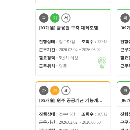
파
기
서
파
[03개월] 금융권 구축 대화모델…
[0
진행상태 :
접수마감
조회수 :
13743
진행상
근무기간 :
2026.03.04 ~ 2026.06.02
근무기
필요경력 :
5년차 이상
필요경
근무위치 :
명동
근무위
파
퍼
H
파
[05개월] 원주 공공기관 기능개…
[06
진행상태 :
접수마감
조회수 :
16912
진행상
근무기간 :
2026.02.02 ~ 2026.06.30
근무기