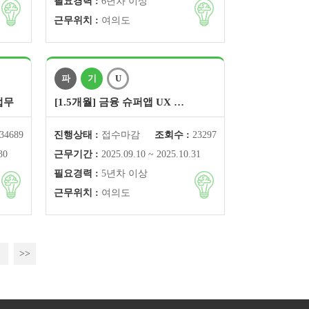
필요경력 :
6년차 이상
근무위치 :
여의도
파
기
U
업무
[1.5개월] 금융 슈퍼앱 UX …
34689
진행상태 :
접수마감
조회수 :
23297
30
근무기간 :
2025.09.10 ~ 2025.10.31
필요경력 :
5년차 이상
근무위치 :
여의도
>>