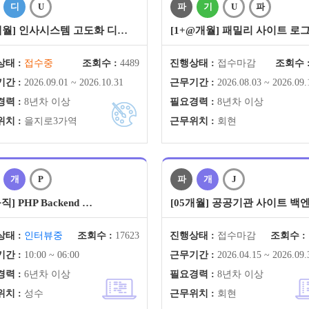
디
U
파
기
U
파
2개월] 인사시스템 고도화 디…
[1+@개월] 패밀리 사이트 로
태 :
접수중
조회수 :
4489
진행상태 :
접수마감
조회수 
간 :
2026.09.01 ~ 2026.10.31
근무기간 :
2026.08.03 ~ 2026.09.
력 :
8년차 이상
필요경력 :
8년차 이상
치 :
을지로3가역
근무위치 :
회현
개
P
파
개
J
직] PHP Backend …
[05개월] 공공기관 사이트 백
태 :
인터뷰중
조회수 :
17623
진행상태 :
접수마감
조회수 :
간 :
10:00 ~ 06:00
근무기간 :
2026.04.15 ~ 2026.09.
력 :
6년차 이상
필요경력 :
8년차 이상
치 :
성수
근무위치 :
회현