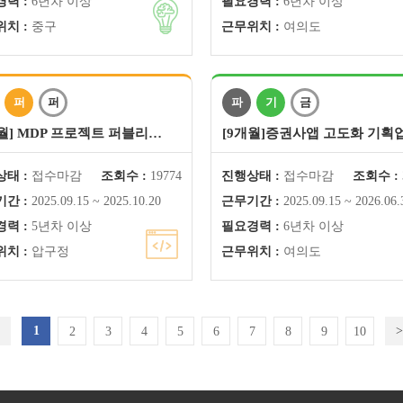
력 :
6년차 이상
필요경력 :
6년차 이상
치 :
중구
근무위치 :
여의도
퍼
퍼
파
기
금
개월] MDP 프로젝트 퍼블리…
[9개월]증권사앱 고도화 기획
태 :
접수마감
조회수 :
19774
진행상태 :
접수마감
조회수 :
간 :
2025.09.15 ~ 2025.10.20
근무기간 :
2025.09.15 ~ 2026.06.
력 :
5년차 이상
필요경력 :
6년차 이상
치 :
압구정
근무위치 :
여의도
1
>
2
3
4
5
6
7
8
9
10