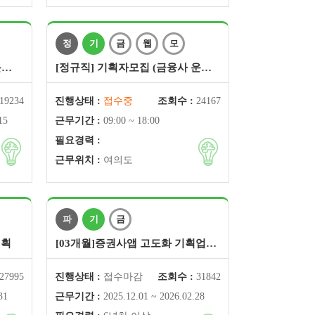
정
기
금
웹
모
운…
[정규직] 기획자모집 (금융사 운…
19234
진행상태 :
접수중
조회수 :
24167
15
근무기간 :
09:00 ~ 18:00
필요경력 :
근무위치 :
여의도
파
기
금
기획
[03개월]증권사앱 고도화 기획업…
27995
진행상태 :
접수마감
조회수 :
31842
31
근무기간 :
2025.12.01 ~ 2026.02.28