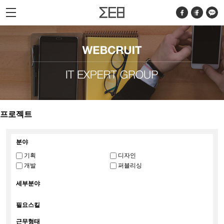
프로젝트
분야
기획
디자인
개발
퍼블리싱
세부분야
필요스킬
근무형태