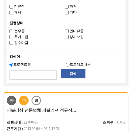
정규직
파견
재택
기타
진행상태
접수중
인터뷰중
추가모집
상시모집
접수마감
검색어
프로젝트명
프로젝트내용
검색
파
퍼
웹
퍼블리싱 전문업체 퍼블리셔 정규직…
진행상태 :
접수마감
조회수 :
11882
근무기간 :
2013.02.04 ~ 2013.12.31