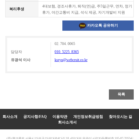
4대보험, 경조사휴가, 퇴직(연)금, 주5일근무, 연차, 정기
복리후생
휴가, 야간교통비 지급, 석식 제공, 자기개발비 지원
카카오톡 공유하기
02. 704. 0065
담당자
010. 5225. 8365
유광석 이사
ksryu@webcruit.co.kr
목록
회사소개
공지사항/FAQ
이용약관
개인정보취급방침
찾아오시는 길
회사소개서
(주) 웹크루트 서울시 마포구 마포대로4다길 18, 410 대표 유광석
사업자등록번호 105-87-70554 |