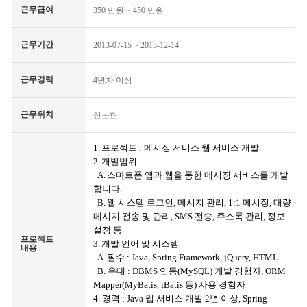
근무급여
350 만원 ~ 450 만원
근무기간
2013-07-15 ~ 2013-12-14
근무경력
4년차 이상
근무위치
신논현
1.
프로젝트
:
메시징 서비스 웹 서비스 개발
2.
개발범위
A.
스마트폰 앱과 웹을 통한 메시징 서비스를 개발
합니다
.
B.
웹 시스템 로그인
,
메시지 관리
, 1:1
메시징
,
대량
메시지 전송 및 관리
, SMS
전송
,
주소록 관리
,
정보
설정 등
프로젝트
3.
개발 언어 및 시스템
내용
A.
필수
: Java, Spring Framework, jQuery, HTML
B.
우대
: DBMS
연동
(MySQL)
개발 경험자
, ORM
Mapper(MyBatis, iBatis
등
)
사용 경험자
4.
경력
: Java
웹 서비스 개발
2
년 이상
, Spring