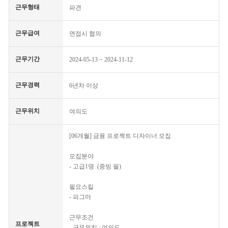
근무형태
파견
근무급여
면접시 협의
근무기간
2024-05-13 ~ 2024-11-12
근무경력
6년차 이상
근무위치
여의도
[06개월] 금융 프로젝트 디자이너 모집
모집분야
- 고급1명 (증빙 필)
필요스킬
- 피그마
근무조건
프로젝트
- 근무위치 : 여의도